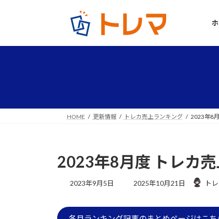
コ
ナ
ン
ビ
ホ
テ
ゲ
ン
ー
ツ
シ
へ
ョ
ス
ン
キ
に
ッ
移
プ
動
HOME
更新情報
トレカ売上ランキング
2023年
2023年8月度 トレ
最
2023年9月5日
2025年10月21日
トレ
終
更
新
各月ランキング記事のまとめページはこち