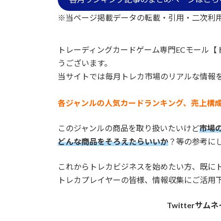
日
時
※当ページ掲載データの転載・引用・二次利
:
トレーディングカードゲーム専門ECモール【
うございます。
当サイトでは毎月トレカ市場のリアルな情報
各ジャンルの人気カードランキング、売上構
このジャンルの商品を取り扱いたいけど
市場
どんな商品をそろえたらいいか
？等の参考に
これからトレカビジネスを始めたい方、既に
トレカプレイヤーの皆様、情報収集にご活用
Twitterサ