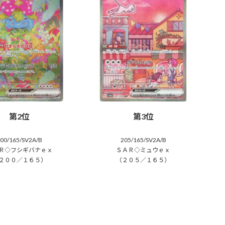
第2位
第3位
00/165/SV2A/B
205/165/SV2A/B
Ｒ◇フシギバナｅｘ
ＳＡＲ◇ミュウｅｘ
２００／１６５）
（２０５／１６５）