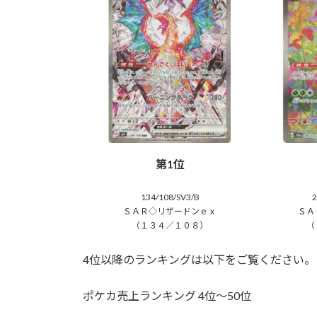
第1位
134/108/SV3/B
2
ＳＡＲ◇リザードンｅｘ
ＳＡ
（１３４／１０８）
（
4位以降のランキングは以下をご覧ください。
ポケカ売上ランキング 4位～50位