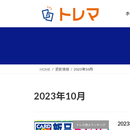
コ
ナ
ン
ビ
ホ
テ
ゲ
ン
ー
ツ
シ
へ
ョ
ス
ン
キ
に
ッ
移
プ
動
HOME
更新情報
2023年10月
2023年10月
20
トレカ売上ランキング