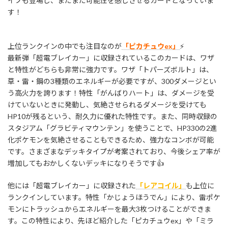
イプも登場し、まだまだ可能性を感じさせるカードとなっていま
す！
上位ランクインの中でも注目なのが
「ピカチュウex」
⚡
最新弾「超電ブレイカー」に収録されているこのカードは、ワザ
と特性がどちらも非常に強力です。ワザ「トパーズボルト」は、
草・雷・鋼の3種類のエネルギーが必要ですが、300ダメージとい
う高火力を誇ります！特性「がんばりハート」は、ダメージを受
けていないときに発動し、気絶させられるダメージを受けても
HP10が残るという、耐久力に優れた特性です。また、同時収録の
スタジアム「グラビティマウンテン」を使うことで、HP330の2進
化ポケモンを気絶させることもできるため、強力なコンボが可能
です。さまざまなデッキタイプが考案されており、今後シェア率が
増加してもおかしくないデッキになりそうです👍
他には「超電ブレイカー」に収録された
「レアコイル」
も上位に
ランクインしています。特性「かじょうほうでん」により、雷ポケ
モンにトラッシュからエネルギーを最大3枚つけることができま
す。この特性により、先ほど紹介した「ピカチュウex」や「ミラ