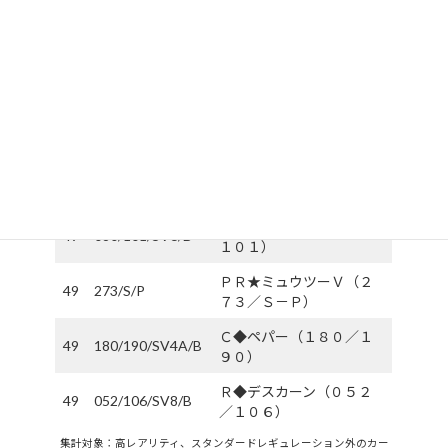
ＲＲ◇レジドラゴＶ（０
40
076/098/S12/B
７６／０９８）
Ｕ◆コライドン（０６９
40
069/106/SV8/B
／１０６）
Ｒ◆トゲキッス（０４７
40
047/106/SV8/B
／１０６）
Ｒ◆ヨノワール（０２０
40
020/064/SV6A/B
／０６４）
Ｃ◆ドロンチ（０８０／
49
080/101/SV6/B
１０１）
ＰＲ★ミュウツーＶ（２
49
273/S/P
７３／Ｓ－Ｐ）
Ｃ◆ペパー（１８０／１
49
180/190/SV4A/B
９０）
Ｒ◆デスカーン（０５２
49
052/106/SV8/B
／１０６）
集計対象：高レアリティ、スタンダードレギュレーション外のカー