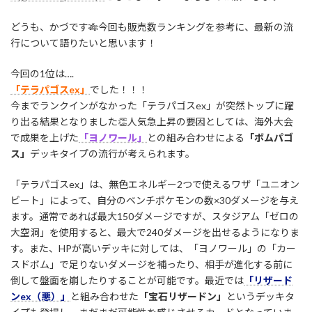
どうも、かづです🎋今回も販売数ランキングを参考に、最新の流
行について語りたいと思います！
今回の1位は….
「テラパゴスex」
でした！！！
今までランクインがなかった「テラパゴスex」が突然トップに躍
り出る結果となりました👏人気急上昇の要因としては、海外大会
で成果を上げた
「ヨノワール」
との組み合わせによる
「ボムパゴ
ス」
デッキタイプの流行が考えられます。
「テラパゴスex」は、無色エネルギー2つで使えるワザ「ユニオン
ビート」によって、自分のベンチポケモンの数×30ダメージを与え
ます。通常であれば最大150ダメージですが、スタジアム「ゼロの
大空洞」を使用すると、最大で240ダメージを出せるようになりま
す。また、HPが高いデッキに対しては、「ヨノワール」の「カー
スドボム」で足りないダメージを補ったり、相手が進化する前に
倒して盤面を崩したりすることが可能です。最近では
「リザード
ンex（悪）」
と組み合わせた
「宝石リザードン」
というデッキタ