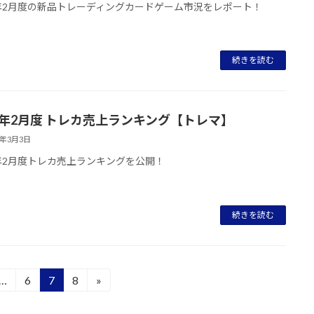
3年2月度の新品トレーディングカードゲーム市況をレポート！
続きを読む
23年2月度 トレカ売上ランキング【トレマ】
3年3月3日
3年2月度トレカ売上ランキングを公開！
続きを読む
…
6
7
8
»
固
固
固
定
定
定