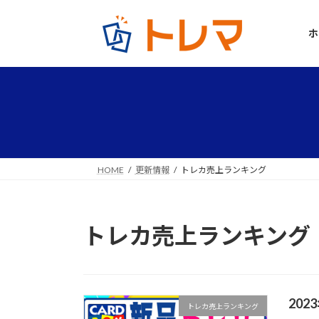
コ
ナ
ン
ビ
ホ
テ
ゲ
ン
ー
ツ
シ
へ
ョ
ス
ン
キ
に
ッ
移
プ
動
HOME
更新情報
トレカ売上ランキング
トレカ売上ランキング
20
トレカ売上ランキング