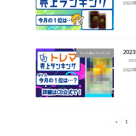
202
20
トレカ売上ランキング
202
202
投
«
1
固
定
稿